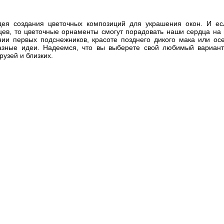
дея создания цветочных композиций для украшения окон. И ес
ев, то цветочные орнаменты смогут порадовать наши сердца на 
нии первых подснежников, красоте позднего дикого мака или ос
азные идеи. Надеемся, что вы выберете свой любимый вариант
узей и близких.