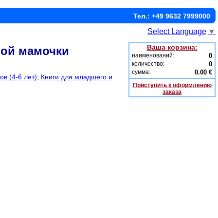
Тел.: +49 9632 7999000
Select Language
▼
Ваша корзина:
мой мамочки
наименований:
0
количество:
0
сумма:
0.00 €
в (4-6 лет)
;
Книги для младшего и
Приступить к оформлению
заказа