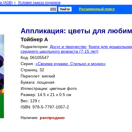
и (AGB)
|
Условия заказа подарков
Расширенный поиск
Аппликация: цветы для люби
Тойбнер А
Подкатегории:
Досуг и творчество
;
Книги для дошкольнико
среднего школьного возраста (7-15 лет)
Код: 06105547
Серия:
«Своими руками. Стильно и модно»
Страниц:
32
Переплет: мягкий
Бумага: лощеная
Иллюстрации: цветные фото
Размер: 14.5 x 21 x 0.5 см
Вес: 129 г.
ISBN:
978-5-7797-1057-2
Наличие:
распродано