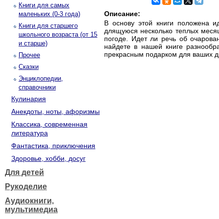
Книги для самых
Описание:
маленьких (0-3 года)
В основу этой книги положена и
Книги для старшего
длящуюся несколько теплых месяц
школьного возраста (от 15
погоде. Идет ли речь об очарова
и старше)
найдете в нашей книге разнообр
прекрасным подарком для ваших др
Прочее
Сказки
Энциклопедии,
справочники
Кулинария
Анекдоты, ноты, афоризмы
Классика, современная
литература
Фантастика, приключения
Здоровье, хобби, досуг
Для детей
Рукоделие
Аудиокниги,
мультимедиа