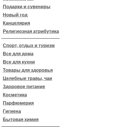
Подарки и сувениры
Новый год
Канцелярия
Религиозная атрибутика
Спорт, отдых и туризм
Все для дома
Все для кухни
Товары для здоровья
Целебные травы, чаи
Здоровое питание
Косметика
Парфюмерия
Гигиена
Бытовая химия