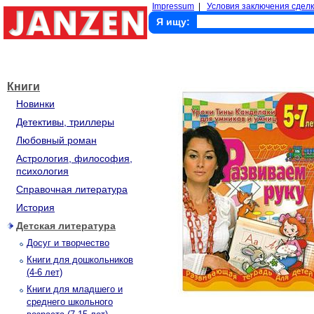
Impressum
|
Условия заключения сделк
Я ищу:
Книги
Новинки
Детективы, триллеры
Любовный роман
Астрология, философия,
психология
Справочная литература
История
Детская литература
Досуг и творчество
Книги для дошкольников
(4-6 лет)
Книги для младшего и
среднего школьного