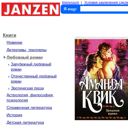
Impressum
|
Условия заключения сделк
Я ищу:
Книги
Новинки
Детективы, триллеры
Любовный роман
Зарубежный любовный
роман
Отечественный любовный
роман
Эротическая проза
Астрология, философия,
психология
Справочная литература
История
Детская литература