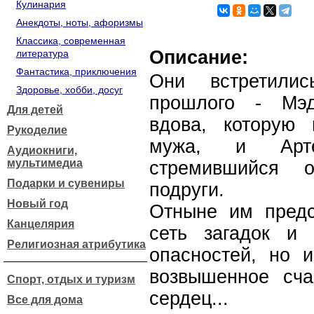
Кулинария
Анекдоты, ноты, афоризмы
Классика, современная
Описание:
литература
Фантастика, приключения
Они встретилис
Здоровье, хобби, досуг
прошлого - Мэд
Для детей
вдова, которую
Рукоделие
мужа, и Арте
Аудиокниги,
мультимедиа
стремившийся о
Подарки и сувениры
подруги.
Новый год
Отныне им предс
Канцелярия
сеть загадок и 
Религиозная атрибутика
опасностей, но и
возвышенное сча
Спорт, отдых и туризм
сердец...
Все для дома