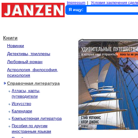
Impressum
|
Условия заключения сделк
Я ищу:
Книги
Новинки
Детективы, триллеры
Любовный роман
Астрология, философия,
психология
Справочная литература
Атласы, карты,
путеводители
Искусство
Календари
Компьютерная литература
Пособия по другим
иностранным языкам