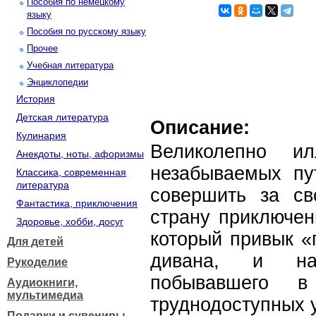
Пособия по немецкому
языку
Пособия по русскому языку
Прочее
Учебная литература
Энциклопедии
История
Детская литература
Описание:
Кулинария
Великолепно ил
Анекдоты, ноты, афоризмы
незабываемых пу
Классика, современная
литература
совершить за с
Фантастика, приключения
страну приключен
Здоровье, хобби, досуг
который привык «
Для детей
дивана, и на
Рукоделие
побывавшего 
Аудиокниги,
мультимедиа
труднодоступных 
Подарки и сувениры