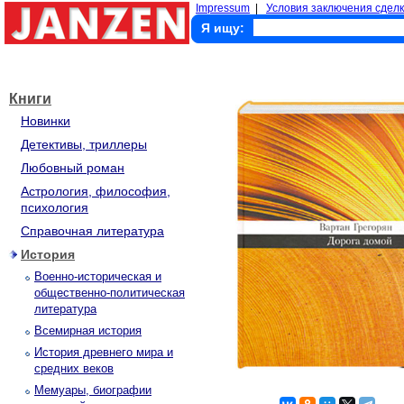
Impressum
|
Условия заключения сделк
Я ищу:
Книги
Новинки
Детективы, триллеры
Любовный роман
Астрология, философия,
психология
Справочная литература
История
Военно-историческая и
общественно-политическая
литература
Всемирная история
История древнего мира и
средних веков
Мемуары, биографии