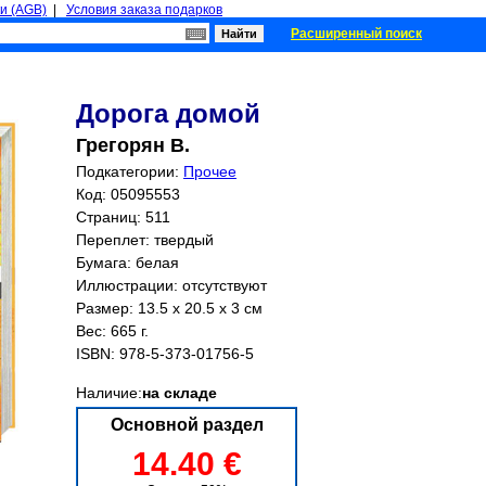
и (AGB)
|
Условия заказа подарков
Расширенный поиск
Дорога домой
Грегорян В.
Подкатегории:
Прочее
Код: 05095553
Страниц:
511
Переплет: твердый
Бумага: белая
Иллюстрации: отсутствуют
Размер: 13.5 x 20.5 x 3 см
Вес: 665 г.
ISBN:
978-5-373-01756-5
Наличие:
на складе
Основной раздел
14.40 €