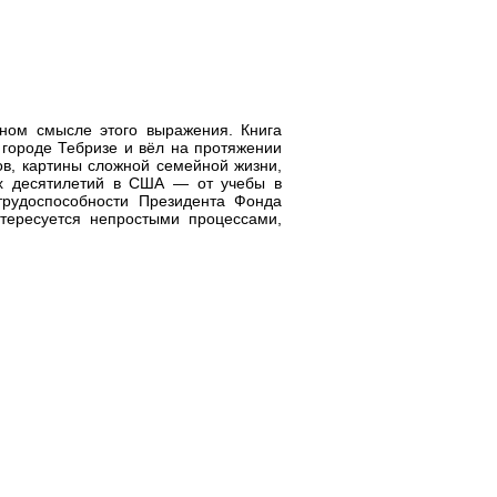
ном смысле этого выражения. Книга
 городе Тебризе и вёл на протяжении
ов, картины сложной семейной жизни,
их десятилетий в США — от учебы в
трудоспособности Президента Фонда
нтересуется непростыми процессами,