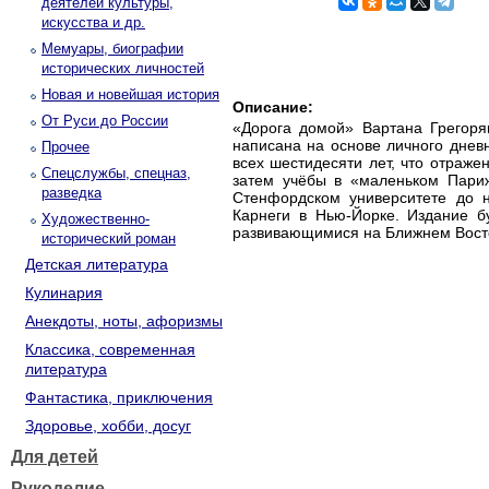
деятелей культуры,
искусства и др.
Мемуары, биографии
исторических личностей
Новая и новейшая история
Описание:
От Руси до России
«Дорога домой» Вартана Грегоря
написана на основе личного днев
Прочее
всех шестидесяти лет, что отраже
Спецслужбы, спецназ,
затем учёбы в «маленьком Пари
разведка
Стенфордском университете до 
Карнеги в Нью-Йорке. Издание бу
Художественно-
развивающимися на Ближнем Восто
исторический роман
Детская литература
Кулинария
Анекдоты, ноты, афоризмы
Классика, современная
литература
Фантастика, приключения
Здоровье, хобби, досуг
Для детей
Рукоделие