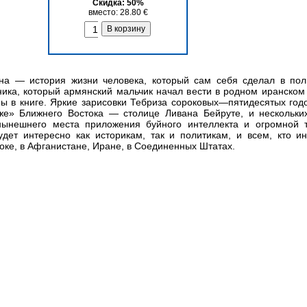
Скидка: 50%
вместо: 28.80 €
на — история жизни человека, который сам себя сделал в пол
ника, который армянский мальчик начал вести в родном иранском
ны в книге. Яркие зарисовки Тебриза сороковых—пятидесятых год
же» Ближнего Востока — столице Ливана Бейруте, и нескольк
нынешнего места приложения буйного интеллекта и огромной 
дет интересно как историкам, так и политикам, и всем, кто и
ке, в Афганистане, Иране, в Соединенных Штатах.