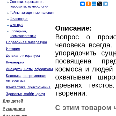
Сонники, хиромантия,
гороскопы, нумерология
Тайны, загадочные явления
Философия
Фэн-шуй
Описание:
Эзотерика,
Вопрос о проис
космоэнергетика
Справочная литература
человека всегда.
История
упорядочить сущ
Детская литература
посвящена пре
Кулинария
космоса и людей 
Анекдоты, ноты, афоризмы
охватывает широ
Классика, современная
литература
древних тексто
Фантастика, приключения
творении.
Здоровье, хобби, досуг
Для детей
С этим товаром 
Рукоделие