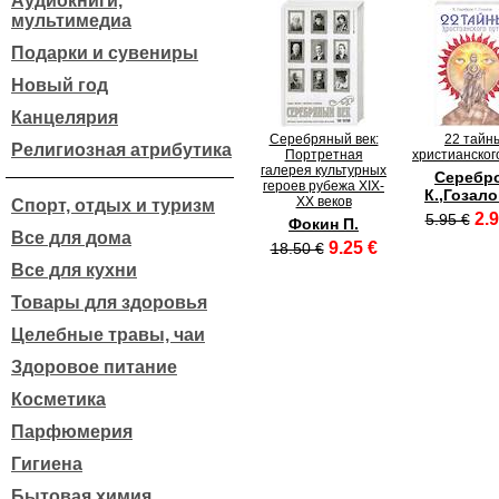
Аудиокниги,
мультимедиа
Подарки и сувениры
Новый год
Канцелярия
Серебряный век:
22 тайн
Религиозная атрибутика
Портретная
христианског
галерея культурных
Серебр
героев рубежа XIX-
К.,Гозало
XX веков
Спорт, отдых и туризм
2.9
5.95 €
Фокин П.
Все для дома
9.25 €
18.50 €
Все для кухни
Товары для здоровья
Целебные травы, чаи
Здоровое питание
Косметика
Парфюмерия
Гигиена
Бытовая химия