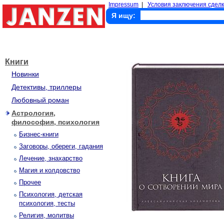
Impressum
|
Условия заключения сделк
Я ищу:
Книги
Новинки
Детективы, триллеры
Любовный роман
Астрология,
философия, психология
Бизнес-книги
Заговоры, обереги, гадания
Лечение, знахарство
Магия и колдовство
Прочее
Психология, детская
психология, тесты
Религия, молитвы