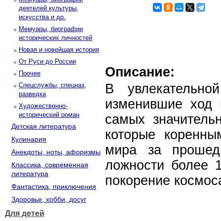
деятелей культуры,
искусства и др.
Мемуары, биографии
исторических личностей
Новая и новейшая история
От Руси до России
Описание:
Прочее
Спецслужбы, спецназ,
В увлекательно
разведка
изменившие ход 
Художественно-
исторический роман
самых значительн
Детская литература
которые коренны
Кулинария
мира за прошед
Анекдоты, ноты, афоризмы
ложности более 1
Классика, современная
литература
покорение космос
Фантастика, приключения
Здоровье, хобби, досуг
Для детей