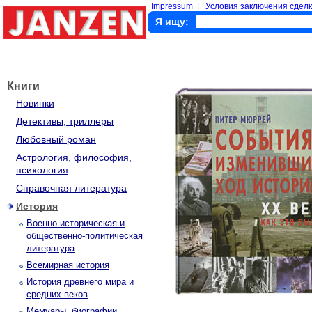
Impressum
|
Условия заключения сделк
Я ищу:
Книги
Новинки
Детективы, триллеры
Любовный роман
Астрология, философия,
психология
Справочная литература
История
Военно-историческая и
общественно-политическая
литература
Всемирная история
История древнего мира и
средних веков
Мемуары, биографии