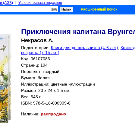
и (AGB)
|
Условия заказа подарков
Расширенный поиск
Приключения капитана Врунге
Некрасов А.
Подкатегории:
Книги для дошкольников (4-6 лет)
;
Книги 
возраста (7-15 лет)
Код: 06107086
Страниц:
194
Переплет: твердый
Бумага: белая
Иллюстрации: цветные иллюстрации
Размер: 20 x 24 x 1.5 см
Вес: 545 г.
ISBN:
978-5-18-000909-8
Наличие:
распродано