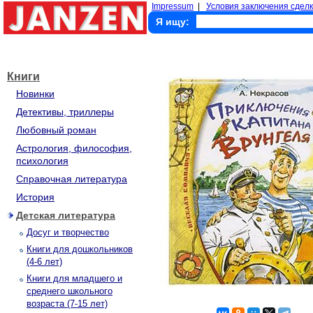
Impressum
|
Условия заключения сделк
Я ищу:
Книги
Новинки
Детективы, триллеры
Любовный роман
Астрология, философия,
психология
Справочная литература
История
Детская литература
Досуг и творчество
Книги для дошкольников
(4-6 лет)
Книги для младшего и
среднего школьного
возраста (7-15 лет)