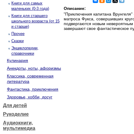
Книги для самых
Описание:
маленьких (0-3 года)
"Приключения капитана Врунгеля" 
Книги для старшего
матроса Фукса, совершивших круг
школьного возраста (от 15
подвергаются новым невероятным 
и старше)
завершают свое фантастическое п
Прочее
Сказки
Энциклопедии,
справочники
Кулинария
Анекдоты, ноты, афоризмы
Классика, современная
литература
Фантастика, приключения
Здоровье, хобби, досуг
Для детей
Рукоделие
Аудиокниги,
мультимедиа