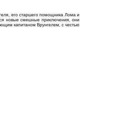
геля, его старшего помощника Лома и
ются новые смешные приключения, они
ющим капитаном Врунгелем, с честью