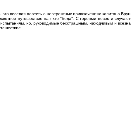
- это веселая повесть о невероятных приключениях капитана Врун
осветное путешествие на яхте "Беда". С героями повести случа
испытаниям, но, руководимые бесстрашным, находчивым и всезна
утешествие.