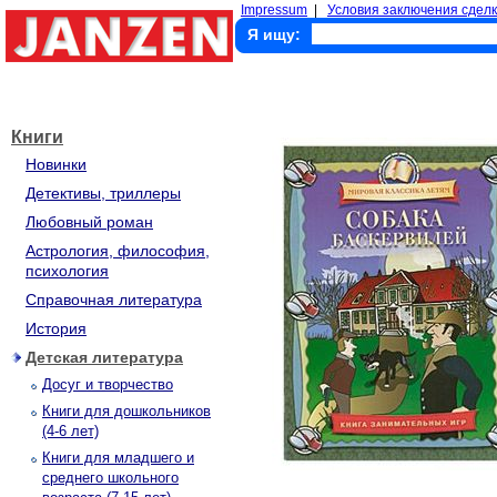
Impressum
|
Условия заключения сделк
Я ищу:
Книги
Новинки
Детективы, триллеры
Любовный роман
Астрология, философия,
психология
Справочная литература
История
Детская литература
Досуг и творчество
Книги для дошкольников
(4-6 лет)
Книги для младшего и
среднего школьного