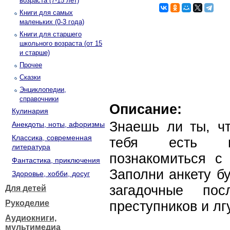
возраста (7-15 лет)
Книги для самых
маленьких (0-3 года)
Книги для старшего
школьного возраста (от 15
и старше)
Прочее
Сказки
Энциклопедии,
справочники
Описание:
Кулинария
Знаешь ли ты, ч
Анекдоты, ноты, афоризмы
Классика, современная
тебя есть пр
литература
познакомиться с
Фантастика, приключения
Заполни анкету б
Здоровье, хобби, досуг
загадочные пос
Для детей
Рукоделие
преступников и лг
Аудиокниги,
мультимедиа