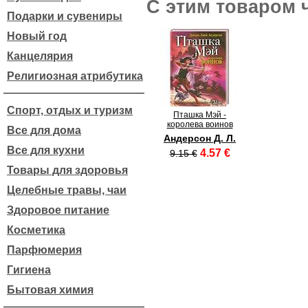
С этим товаром 
Подарки и сувениры
Новый год
Канцелярия
Религиозная атрибутика
Спорт, отдых и туризм
Пташка Мэй -
королева воинов
Все для дома
Андерсон Д. Л.
Все для кухни
4.57 €
9.15 €
Товары для здоровья
Целебные травы, чаи
Здоровое питание
Косметика
Парфюмерия
Гигиена
Бытовая химия