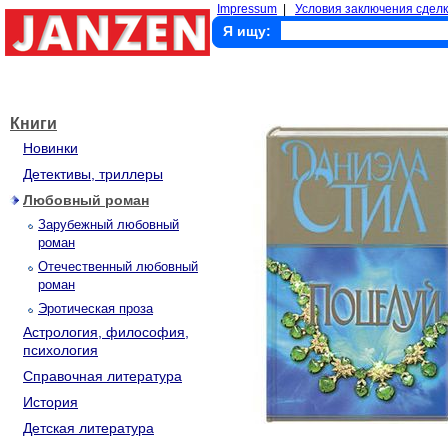
Impressum
|
Условия заключения сделк
Я ищу:
Книги
Новинки
Детективы, триллеры
Любовный роман
Зарубежный любовный
роман
Отечественный любовный
роман
Эротическая проза
Астрология, философия,
психология
Справочная литература
История
Детская литература