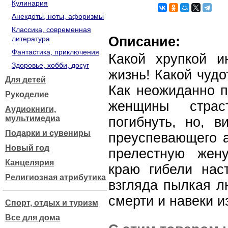
Кулинария
Анекдоты, ноты, афоризмы
Классика, современная
Описание:
литература
Фантастика, приключения
Какой хрупкой и
Здоровье, хобби, досуг
жизнь! Какой чуд
Для детей
Как неожиданно п
Рукоделие
женщины стра
Аудиокниги,
мультимедиа
погибнуть, но, в
Подарки и сувениры
преуспевающего а
Новый год
прелестную жен
Канцелярия
краю гибели нас
Религиозная атрибутика
взгляда пылкая л
смерти и навеки и
Спорт, отдых и туризм
Все для дома