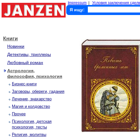
Impressum
|
Условия заключения сделк
Я ищу:
Книги
Новинки
Детективы, триллеры
Любовный роман
Астрология,
философия, психология
Бизнес-книги
Заговоры, обереги, гадания
Лечение, знахарство
Магия и колдовство
Прочее
Психология, детская
психология, тесты
Религия, молитвы