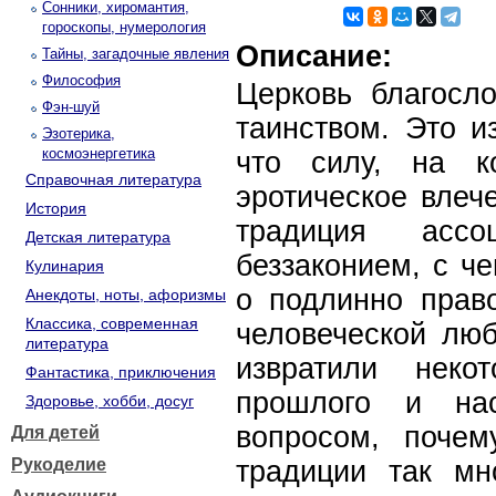
Сонники, хиромантия,
гороскопы, нумерология
Описание:
Тайны, загадочные явления
Философия
Церковь благосло
Фэн-шуй
таинством. Это и
Эзотерика,
космоэнергетика
что силу, на к
Справочная литература
эротическое влеч
История
традиция асс
Детская литература
беззаконием, с ч
Кулинария
о подлинно прав
Анекдоты, ноты, афоризмы
Классика, современная
человеческой люб
литература
извратили неко
Фантастика, приключения
прошлого и нас
Здоровье, хобби, досуг
вопросом, почем
Для детей
Рукоделие
традиции так мн