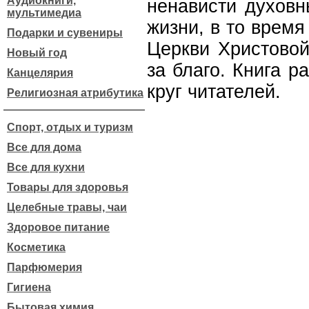
Аудиокниги,
ненависти духовн
мультимедиа
жизни, в то врем
Подарки и сувениры
Церкви Христовой
Новый год
за благо. Книга 
Канцелярия
круг читателей.
Религиозная атрибутика
Спорт, отдых и туризм
Все для дома
Все для кухни
Товары для здоровья
Целебные травы, чаи
Здоровое питание
Косметика
Парфюмерия
Гигиена
Бытовая химия