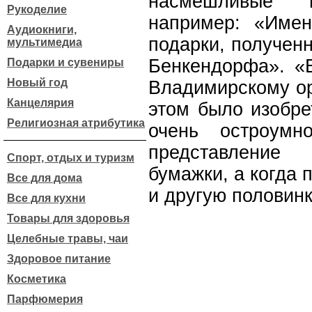
насмешливые 
Рукоделие
например: «Име
Аудиокниги,
подарки, получен
мультимедиа
Бенкендорфа». «В
Подарки и сувениры
Новый год
Владимирскому ор
Канцелярия
этом было изобре
Религиозная атрибутика
очень остроумн
представление
Спорт, отдых и туризм
бумажки, а когда 
Все для дома
и другую половинк
Все для кухни
Товары для здоровья
Целебные травы, чаи
Здоровое питание
Косметика
Парфюмерия