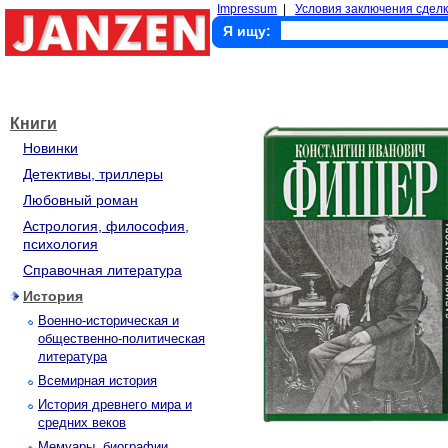
Impressum
|
Условия заключения сделк
Я ищу:
Книги
Новинки
Детективы, триллеры
Любовный роман
Астрология, философия,
психология
Справочная литература
История
Военно-историческая и
общественно-политическая
литература
Всемирная история
История древнего мира и
средних веков
Мемуары, биографии