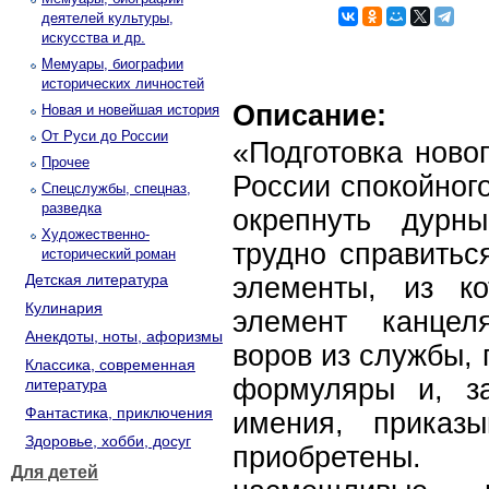
деятелей культуры,
искусства и др.
Мемуары, биографии
исторических личностей
Описание:
Новая и новейшая история
От Руси до России
«Подготовка ново
Прочее
России спокойного
Спецслужбы, спецназ,
разведка
окрепнуть дурн
Художественно-
трудно справитьс
исторический роман
Детская литература
элементы, из к
Кулинария
элемент канцел
Анекдоты, ноты, афоризмы
воров из службы, 
Классика, современная
формуляры и, за
литература
Фантастика, приключения
имения, приказ
Здоровье, хобби, досуг
приобретены
Для детей