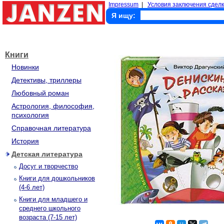
Impressum
|
Условия заключения сделк
Я ищу:
Книги
Новинки
Детективы, триллеры
Любовный роман
Астрология, философия,
психология
Справочная литература
История
Детская литература
Досуг и творчество
Книги для дошкольников
(4-6 лет)
Книги для младшего и
среднего школьного
возраста (7-15 лет)