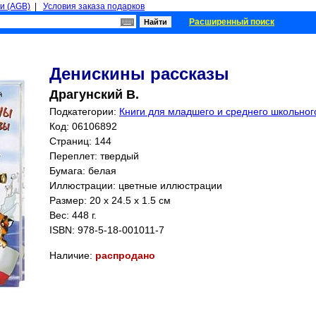
и (AGB)
|
Условия заказа подарков
Расширенный поиск
Денискины рассказы
Драгунский В.
Подкатегории:
Книги для младшего и среднего школьного
Код: 06106892
Страниц:
144
Переплет: твердый
Бумага: белая
Иллюстрации: цветные иллюстрации
Размер: 20 x 24.5 x 1.5 см
Вес: 448 г.
ISBN:
978-5-18-001011-7
Наличие:
распродано