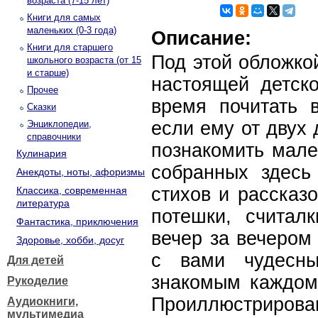
возраста (7-15 лет)
Книги для самых
маленьких (0-3 года)
Описание:
Книги для старшего
Под этой обложко
школьного возраста (от 15
и старше)
настоящей детско
Прочее
время почитать 
Сказки
если ему от двух 
Энциклопедии,
справочники
познакомить мале
Кулинария
собранных здесь
Анекдоты, ноты, афоризмы
стихов и рассказ
Классика, современная
литература
потешки, считалк
Фантастика, приключения
вечер за вечером
Здоровье, хобби, досуг
с вами чудесны
Для детей
знакомым каждому
Рукоделие
Проиллюстрирова
Аудиокниги,
мультимедиа