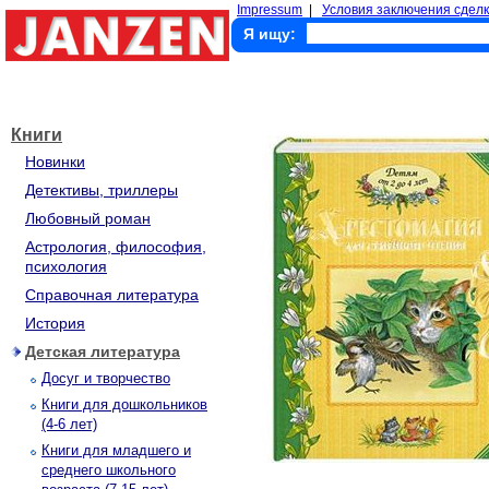
Impressum
|
Условия заключения сделк
Я ищу:
Книги
Новинки
Детективы, триллеры
Любовный роман
Астрология, философия,
психология
Справочная литература
История
Детская литература
Досуг и творчество
Книги для дошкольников
(4-6 лет)
Книги для младшего и
среднего школьного