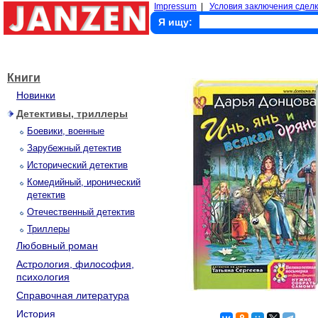
Impressum
|
Условия заключения сделк
Я ищу:
Книги
Новинки
Детективы, триллеры
Боевики, военные
Зарубежный детектив
Исторический детектив
Комедийный, иронический
детектив
Отечественный детектив
Триллеры
Любовный роман
Астрология, философия,
психология
Справочная литература
История