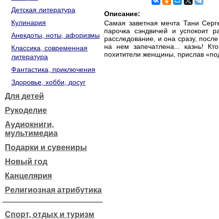
Детская литература
Описание:
Кулинария
Самая заветная мечта Тани Серге
парочка сэндвичей и успокоит р
Анекдоты, ноты, афоризмы
расследование, и она сразу, посл
на нем запечатлена... казнь! К
Классика, современная
похитители женщины, прислав «под
литература
Фантастика, приключения
Здоровье, хобби, досуг
Для детей
Рукоделие
Аудиокниги,
мультимедиа
Подарки и сувениры
Новый год
Канцелярия
Религиозная атрибутика
Спорт, отдых и туризм