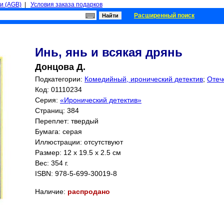
и (AGB)
|
Условия заказа подарков
Расширенный поиск
Инь, янь и всякая дрянь
Донцова Д.
Подкатегории:
Комедийный, иронический детектив
;
Отеч
Код: 01110234
Серия:
«Иронический детектив»
Страниц:
384
Переплет: твердый
Бумага: серая
Иллюстрации: отсутствуют
Размер: 12 x 19.5 x 2.5 см
Вес: 354 г.
ISBN:
978-5-699-30019-8
Наличие:
распродано