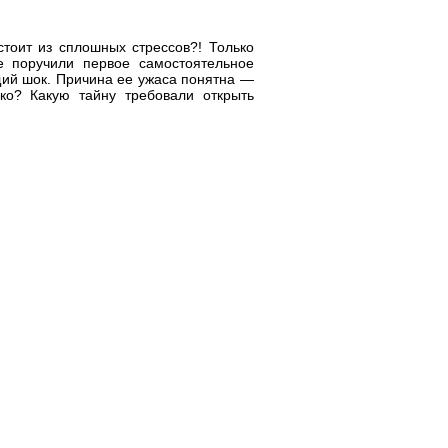
тоит из сплошных стрессов?! Только
не поручили первое самостоятельное
щий шок. Причина ее ужаса понятна —
нко? Какую тайну требовали открыть