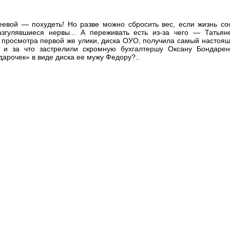
евой — похудеть! Но разве можно сбросить вес, если жизнь сос
азгулявшиеся нервы... А переживать есть из-за чего — Татья
е просмотра первой же улики, диска ОУО, получила самый настоя
то и за что застрелили скромную бухгалтершу Оксану Бондаре
арочек» в виде диска ее мужу Федору?..