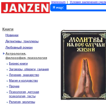
Impressum
|
Условия заключения сделк
Я ищу:
Книги
Новинки
Детективы, триллеры
Любовный роман
Астрология,
философия, психология
Бизнес-книги
Заговоры, обереги, гадания
Лечение, знахарство
Магия и колдовство
Прочее
Психология, детская
психология, тесты
Религия, молитвы