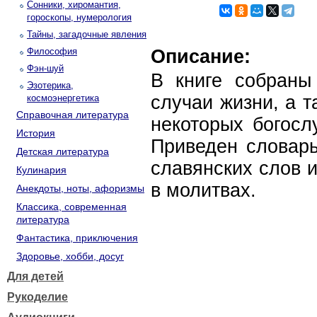
Сонники, хиромантия,
гороскопы, нумерология
Тайны, загадочные явления
Философия
Описание:
Фэн-шуй
В книге собраны
Эзотерика,
случаи жизни, а 
космоэнергетика
Справочная литература
некоторых богосл
История
Приведен словарь
Детская литература
славянских слов 
Кулинария
в молитвах.
Анекдоты, ноты, афоризмы
Классика, современная
литература
Фантастика, приключения
Здоровье, хобби, досуг
Для детей
Рукоделие