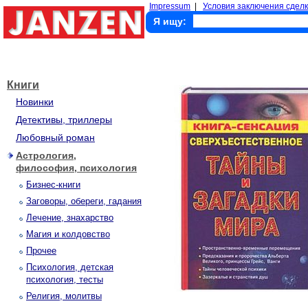
Impressum
|
Условия заключения сделк
Я ищу:
Книги
Новинки
Детективы, триллеры
Любовный роман
Астрология,
философия, психология
Бизнес-книги
Заговоры, обереги, гадания
Лечение, знахарство
Магия и колдовство
Прочее
Психология, детская
психология, тесты
Религия, молитвы