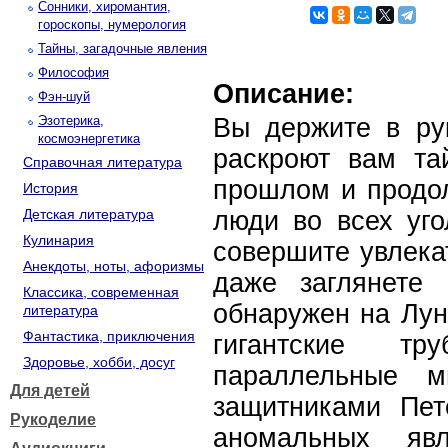
Сонники, хиромантия,
гороскопы, нумерология
Тайны, загадочные явления
Философия
Описание:
Фэн-шуй
Эзотерика,
Вы держите в ру
космоэнергетика
раскроют вам та
Справочная литература
прошлом и продо
История
Детская литература
люди во всех уг
Кулинария
совершите увлека
Анекдоты, ноты, афоризмы
даже заглянете 
Классика, современная
обнаружен на Лун
литература
Фантастика, приключения
гигантские тр
Здоровье, хобби, досуг
параллельные 
Для детей
защитниками Пет
Рукоделие
аномальных яв