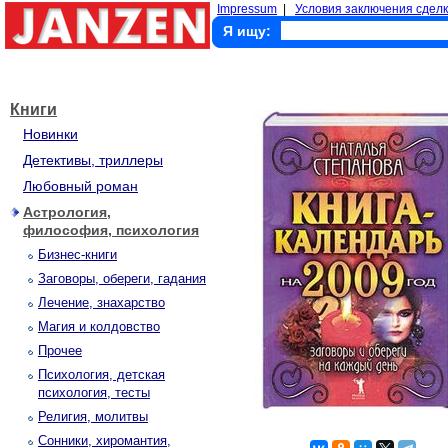
Impressum
|
Условия заключения сделк
Я ищу:
Книги
Новинки
Детективы, триллеры
Любовный роман
Астрология,
философия, психология
Бизнес-книги
Заговоры, обереги, гадания
Лечение, знахарство
Магия и колдовство
Прочее
Психология, детская
психология, тесты
Религия, молитвы
Сонники, хиромантия,