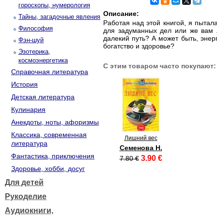
гороскопы, нумерология
Описание:
Тайны, загадочные явления
Работая над этой книгой, я пытал
Философия
для задуманных дел или же вам л
далекий путь? А может быть, энер
Фэн-шуй
богатство и здоровье?
Эзотерика,
космоэнергетика
С этим товаром часто покупают:
Справочная литература
История
Детская литература
Кулинария
Анекдоты, ноты, афоризмы
Классика, современная
Лишний вес
литература
Семенова Н.
Фантастика, приключения
3.90 €
7.80 €
Здоровье, хобби, досуг
Для детей
Рукоделие
Аудиокниги,