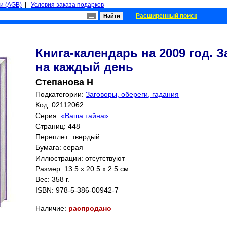
и (AGB)
|
Условия заказа подарков
Расширенный поиск
Книга-календарь на 2009 год. 
на каждый день
Степанова Н
Подкатегории:
Заговоры, обереги, гадания
Код: 02112062
Серия:
«Ваша тайна»
Страниц:
448
Переплет: твердый
Бумага: серая
Иллюстрации: отсутствуют
Размер: 13.5 x 20.5 x 2.5 см
Вес: 358 г.
ISBN:
978-5-386-00942-7
Наличие:
распродано