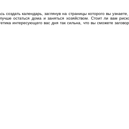
ась создать календарь, заглянув на страницы которого вы узнает
учше остаться дома и заняться хозяйством. Стоит ли вам риско
гетика интересующего вас дня так сильна, что вы сможете заговор