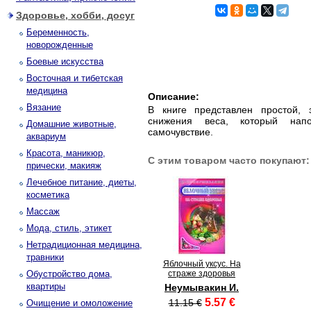
Здоровье, хобби, досуг
Беременность,
новорожденные
Боевые искусства
Восточная и тибетская
медицина
Описание:
Вязание
В книге представлен простой,
снижения веса, который напо
Домашние животные,
самочувствие.
аквариум
Красота, маникюр,
С этим товаром часто покупают:
прически, макияж
Лечебное питание, диеты,
косметика
Массаж
Мода, стиль, этикет
Нетрадиционная медицина,
травники
Яблочный уксус. На
Обустройство дома,
страже здоровья
квартиры
Неумывакин И.
5.57 €
11.15 €
Очищение и омоложение