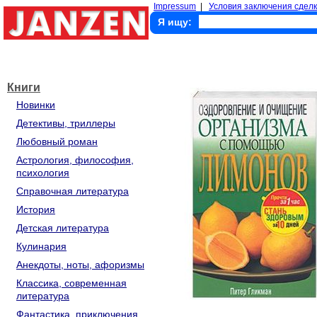
Impressum
|
Условия заключения сделк
Я ищу:
Книги
Новинки
Детективы, триллеры
Любовный роман
Астрология, философия,
психология
Справочная литература
История
Детская литература
Кулинария
Анекдоты, ноты, афоризмы
Классика, современная
литература
Фантастика, приключения