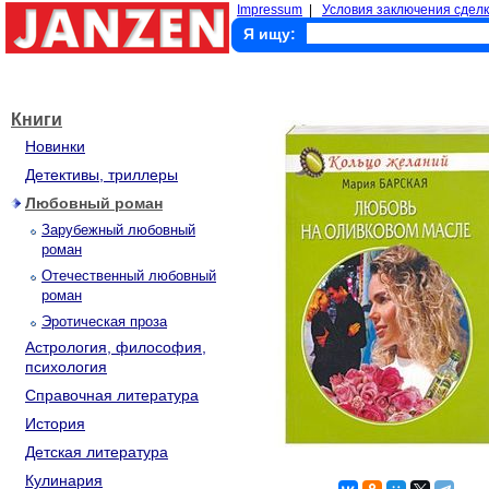
Impressum
|
Условия заключения сделк
Я ищу:
Книги
Новинки
Детективы, триллеры
Любовный роман
Зарубежный любовный
роман
Отечественный любовный
роман
Эротическая проза
Астрология, философия,
психология
Справочная литература
История
Детская литература
Кулинария