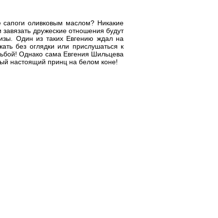
е сапоги оливковым маслом? Никакие
и завязать дружеские отношения будут
изы. Один из таких Евгению ждал на
жать без оглядки или прислушаться к
ьбой! Однако сама Евгения Шильцева
мый настоящий принц на белом коне!