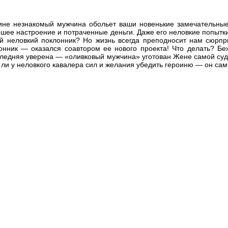
зине незнакомый мужчина обольет ваши новенькие замечательны
ошее настроение и потраченные деньги. Даже его неловкие попытк
й неловкий поклонник? Но жизнь всегда преподносит нам сюрпр
онник — оказался соавтором ее нового проекта! Что делать? Бе
ледняя уверена — «оливковый мужчина» уготован Жене самой суд
т ли у неловкого кавалера сил и желания убедить героиню — он са