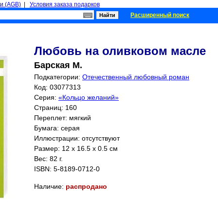
и (AGB)
|
Условия заказа подарков
Расширенный поиск
Любовь на оливковом масле
Барская М.
Подкатегории:
Отечественный любовный роман
Код: 03077313
Серия:
«Кольцо желаний»
Страниц:
160
Переплет: мягкий
Бумага: серая
Иллюстрации: отсутствуют
Размер: 12 x 16.5 x 0.5 см
Вес: 82 г.
ISBN:
5-8189-0712-0
Наличие:
распродано