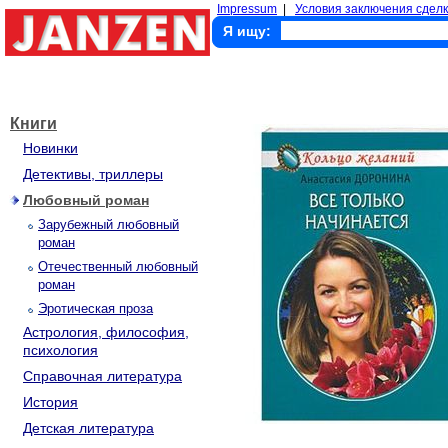
Impressum
|
Условия заключения сделк
Я ищу:
Книги
Новинки
Детективы, триллеры
Любовный роман
Зарубежный любовный
роман
Отечественный любовный
роман
Эротическая проза
Астрология, философия,
психология
Справочная литература
История
Детская литература