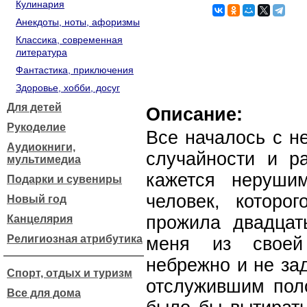
Кулинария
Анекдоты, ноты, афоризмы
Классика, современная
литература
Фантастика, приключения
Здоровье, хобби, досуг
Для детей
Описание:
Рукоделие
Все началось с н
Аудиокниги,
случайности и ра
мультимедиа
кажется неруши
Подарки и сувениры
человек, котор
Новый год
прожила двадцат
Канцелярия
Религиозная атрибутика
меня из своей
небрежно и не за
Спорт, отдых и туризм
отслужившим пол
Все для дома