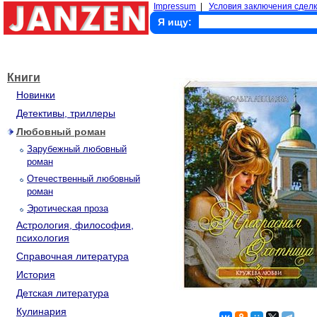
Impressum
|
Условия заключения сделк
Я ищу:
Книги
Новинки
Детективы, триллеры
Любовный роман
Зарубежный любовный
роман
Отечественный любовный
роман
Эротическая проза
Астрология, философия,
психология
Справочная литература
История
Детская литература
Кулинария