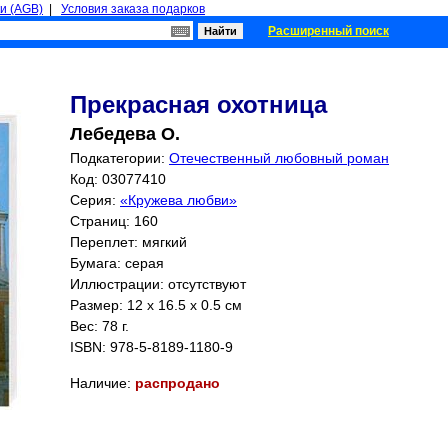
и (AGB)
|
Условия заказа подарков
Расширенный поиск
Прекрасная охотница
Лебедева О.
Подкатегории:
Отечественный любовный роман
Код: 03077410
Серия:
«Кружева любви»
Страниц:
160
Переплет: мягкий
Бумага: серая
Иллюстрации: отсутствуют
Размер: 12 x 16.5 x 0.5 см
Вес: 78 г.
ISBN:
978-5-8189-1180-9
Наличие:
распродано