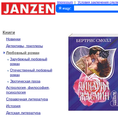
Impressum
|
Условия заключения сделк
Я ищу:
Книги
Новинки
Детективы, триллеры
Любовный роман
Зарубежный любовный
роман
Отечественный любовный
роман
Эротическая проза
Астрология, философия,
психология
Справочная литература
История
Детская литература