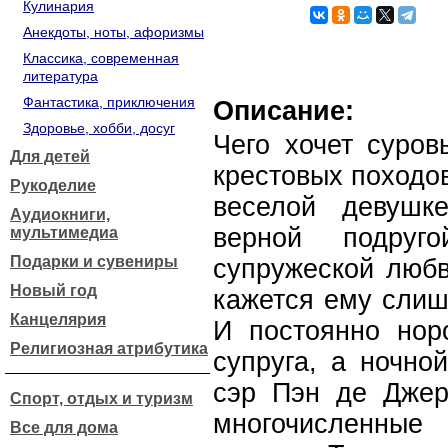
Кулинария
Анекдоты, ноты, афоризмы
Классика, современная
литература
Фантастика, приключения
Описание:
Здоровье, хобби, досуг
Чего хочет суров
Для детей
крестовых походо
Рукоделие
веселой девушк
Аудиокниги,
верной подруг
мультимедиа
Подарки и сувениры
супружеской любв
Новый год
кажется ему слиш
Канцелярия
И постоянно нор
Религиозная атрибутика
супруга, а ночно
сэр Пэн де Джер
Спорт, отдых и туризм
многочисленные
Все для дома