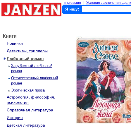
Impressum
|
Условия заключения сделк
Я ищу:
Книги
Новинки
Детективы, триллеры
Любовный роман
Зарубежный любовный
роман
Отечественный любовный
роман
Эротическая проза
Астрология, философия,
психология
Справочная литература
История
Детская литература