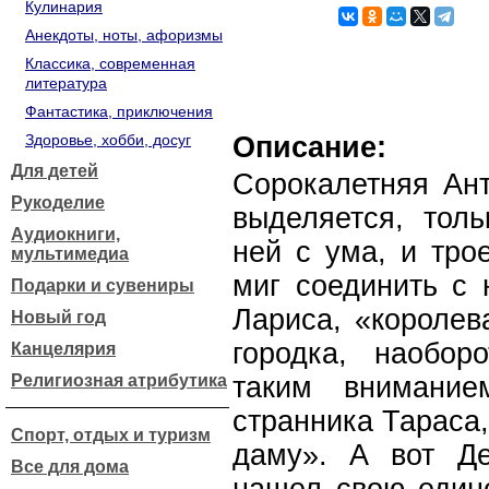
Кулинария
Анекдоты, ноты, афоризмы
Классика, современная
литература
Фантастика, приключения
Здоровье, хобби, досуг
Описание:
Для детей
Сорокалетняя Ан
Рукоделие
выделяется, тол
Аудиокниги,
ней с ума, и тро
мультимедиа
миг соединить с 
Подарки и сувениры
Лариса, «королев
Новый год
городка, наобор
Канцелярия
Религиозная атрибутика
таким внимание
странника Тараса
Спорт, отдых и туризм
даму». А вот Де
Все для дома