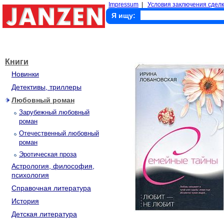
Impressum
|
Условия заключения сделк
Я ищу:
Книги
Новинки
Детективы, триллеры
Любовный роман
Зарубежный любовный
роман
Отечественный любовный
роман
Эротическая проза
Астрология, философия,
психология
Справочная литература
История
Детская литература