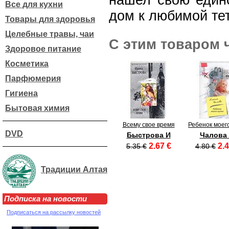
нашел свою единс
Все для кухни
дом к любимой тет
Товары для здоровья
Целебные травы, чаи
С этим товаром 
Здоровое питание
Косметика
Парфюмерия
Гигиена
Бытовая химия
Всему свое время
Ребенок моег
DVD
Быстрова И
Чалова 
2.67 €
2.4
5.35 €
4.80 €
Традиции Алтая
Подписка на новости
Подписаться на рассылку новостей