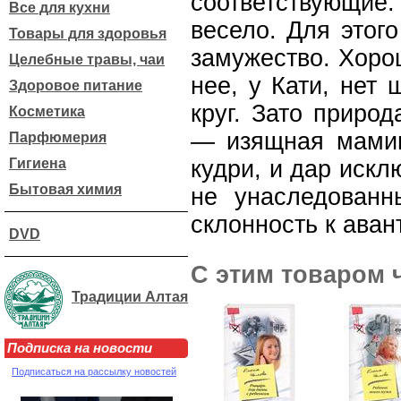
соответствующие:
Все для кухни
весело. Для этого
Товары для здоровья
замужество. Хоро
Целебные травы, чаи
нее, у Кати, нет
Здоровое питание
круг. Зато приро
Косметика
— изящная мамин
Парфюмерия
Гигиена
кудри, и дар искл
Бытовая химия
не унаследован
склонность к аван
DVD
С этим товаром 
Традиции Алтая
Подписка на новости
Подписаться на рассылку новостей