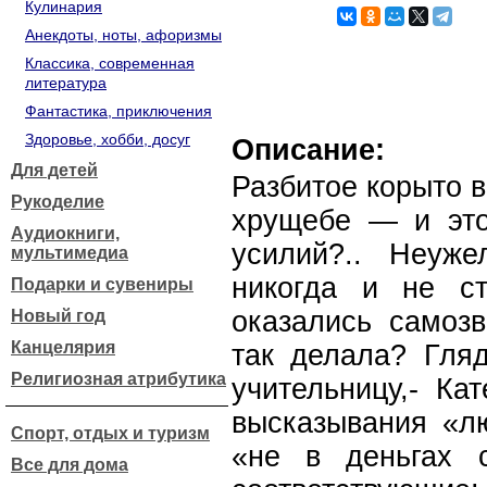
Кулинария
Анекдоты, ноты, афоризмы
Классика, современная
литература
Фантастика, приключения
Здоровье, хобби, досуг
Описание:
Для детей
Разбитое корыто в
Рукоделие
хрущебе — и это
Аудиокниги,
усилий?.. Неуж
мультимедиа
никогда и не с
Подарки и сувениры
оказались самозв
Новый год
Канцелярия
так делала? Гляд
Религиозная атрибутика
учительницу,- Ка
высказывания «лю
Спорт, отдых и туризм
«не в деньгах 
Все для дома