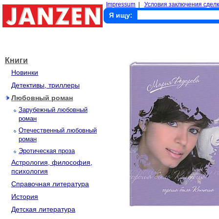
Impressum
|
Условия заключения сделк
Я ищу:
Книги
Новинки
Детективы, триллеры
Любовный роман
Зарубежный любовный
роман
Отечественный любовный
роман
Эротическая проза
Астрология, философия,
психология
Справочная литература
История
Детская литература