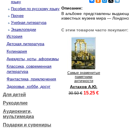
языку
Описание:
Пособия по русскому языку
В альбоме представлены выдающие
Прочее
известных музеев мира — Лондонс
Учебная литература
Энциклопедии
С этим товаром часто покупают:
История
Детская литература
Кулинария
Анекдоты, ноты, афоризмы
Классика, современная
литература
Самые знаменитые
памятники
Фантастика, приключения
античности
Здоровье, хобби, досуг
Астахов А.Ю.
15.25 €
30.50 €
Для детей
Рукоделие
Аудиокниги,
мультимедиа
Подарки и сувениры