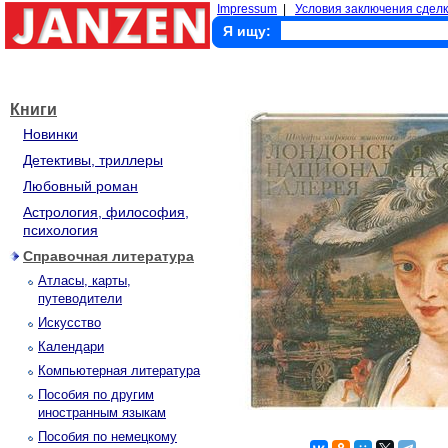
Impressum
|
Условия заключения сделк
Я ищу:
Книги
Новинки
Детективы, триллеры
Любовный роман
Астрология, философия,
психология
Справочная литература
Атласы, карты,
путеводители
Искусство
Календари
Компьютерная литература
Пособия по другим
иностранным языкам
Пособия по немецкому