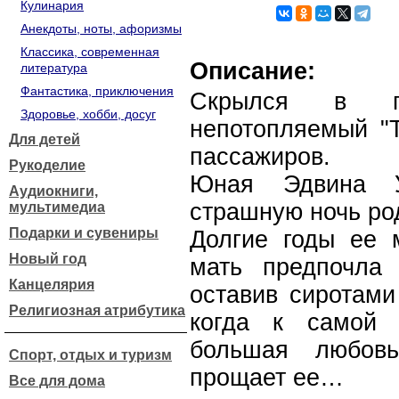
Кулинария
Анекдоты, ноты, афоризмы
Классика, современная
Описание:
литература
Фантастика, приключения
Скрылся в гл
Здоровье, хобби, досуг
непотопляемый "Т
Для детей
пассажиров.
Рукоделие
Юная Эдвина 
Аудиокниги,
страшную ночь ро
мультимедиа
Подарки и сувениры
Долгие годы ее 
Новый год
мать предпочла
Канцелярия
оставив сиротами
Религиозная атрибутика
когда к самой 
большая любов
Спорт, отдых и туризм
прощает ее…
Все для дома