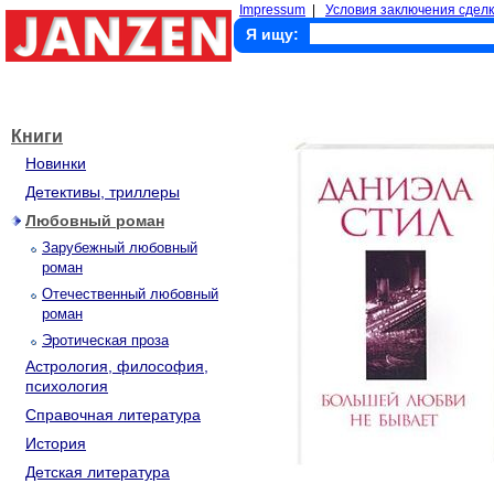
Impressum
|
Условия заключения сделк
Я ищу:
Книги
Новинки
Детективы, триллеры
Любовный роман
Зарубежный любовный
роман
Отечественный любовный
роман
Эротическая проза
Астрология, философия,
психология
Справочная литература
История
Детская литература