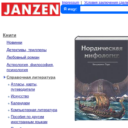
Impressum
|
Условия заключения сделк
Я ищу:
Книги
Новинки
Детективы, триллеры
Любовный роман
Астрология, философия,
психология
Справочная литература
Атласы, карты,
путеводители
Искусство
Календари
Компьютерная литература
Пособия по другим
иностранным языкам