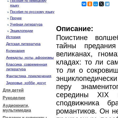
Пособия по немецкому
языку
Пособия по русскому языку
Прочее
Учебная литература
Описание:
Энциклопедии
Поистине волше
История
Детская литература
тайны предан
Кулинария
великанах, гном
Анекдоты, ноты, афоризмы
кладах: то ли са
Классика, современная
то ли о сокровищ
литература
Фантастика, приключения
энциклопедически
Здоровье, хобби, досуг
перу знаменито
Для детей
середины XIX 
Рукоделие
сподвижника бр
Аудиокниги,
романтиков. Он н
мультимедиа
Подарки и сувениры