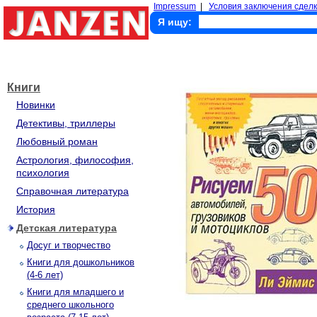
Impressum
|
Условия заключения сделк
Я ищу:
Книги
Новинки
Детективы, триллеры
Любовный роман
Астрология, философия,
психология
Справочная литература
История
Детская литература
Досуг и творчество
Книги для дошкольников
(4-6 лет)
Книги для младшего и
среднего школьного