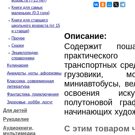
возраста (7-15 лет)
Книги для самых
маленьких (0-3 года)
Книги для старшего
школьного возраста (от 15
и старше)
Описание:
Прочее
Содержит пош
Сказки
Энциклопедии,
практическог
справочники
транспортных сре
Кулинария
грузовики, мо
Анекдоты, ноты, афоризмы
Классика, современная
миниавтобусы, ве
литература
освоения иск
Фантастика, приключения
полутоновой гра
Здоровье, хобби, досуг
начинающих худож
Для детей
Рукоделие
С этим товаром 
Аудиокниги,
мультимедиа