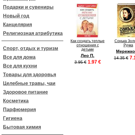
Подарки и сувениры
Новый год
Канцелярия
Религиозная атрибутика
Как создать теплые
Сонька Зол
отношения с
Ручка
Спорт, отдых и туризм
детьми
Мережко
Лео П.
Все для дома
7.
14.35 €
1.97 €
3.95 €
Все для кухни
Товары для здоровья
Целебные травы, чаи
Здоровое питание
Косметика
Парфюмерия
Гигиена
Бытовая химия