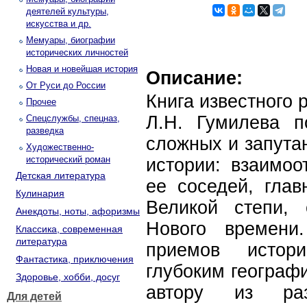
деятелей культуры,
искусства и др.
Мемуары, биографии
исторических личностей
Новая и новейшая история
Описание:
От Руси до России
Книга известного 
Прочее
Л.Н. Гумилева 
Спецслужбы, спецназ,
разведка
сложных и запута
Художественно-
исторический роман
истории: взаимо
Детская литература
ее соседей, гла
Кулинария
Великой степи,
Анекдоты, ноты, афоризмы
Нового времени
Классика, современная
литература
приемов истори
Фантастика, приключения
глубоким географ
Здоровье, хобби, досуг
автору из ра
Для детей