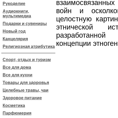
взаимосвязанных
Рукоделие
войн и осколко
Аудиокниги,
мультимедиа
целостную картин
Подарки и сувениры
этнической и
Новый год
разработанной
Канцелярия
концепции этноген
Религиозная атрибутика
Спорт, отдых и туризм
Все для дома
Все для кухни
Товары для здоровья
Целебные травы, чаи
Здоровое питание
Косметика
Парфюмерия