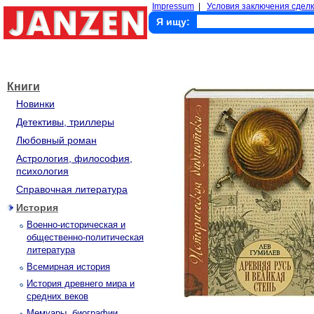
Impressum
|
Условия заключения сделк
Я ищу:
Книги
Новинки
Детективы, триллеры
Любовный роман
Астрология, философия,
психология
Справочная литература
История
Военно-историческая и
общественно-политическая
литература
Всемирная история
История древнего мира и
средних веков
Мемуары, биографии