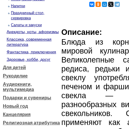
Напитки
Праздничный стол,
сервировка
Салаты и закуски
Описание:
Анекдоты, ноты, афоризмы
Классика, современная
Блюда из корн
литература
мировой кулинар
Фантастика, приключения
Великолепные с
Здоровье, хобби, досуг
редиса, редьки 
Для детей
Рукоделие
свеклу употреб
Аудиокниги,
печеном и фаршир
мультимедиа
свекла — гл
Подарки и сувениры
разнообразных ви
Новый год
свекольников.
Канцелярия
применяют как 
Религиозная атрибутика