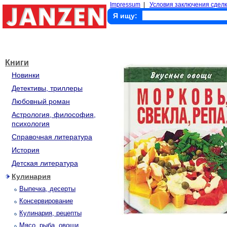
Impressum
|
Условия заключения сделк
Я ищу:
Книги
Новинки
Детективы, триллеры
Любовный роман
Астрология, философия,
психология
Справочная литература
История
Детская литература
Кулинария
Выпечка, десерты
Консервирование
Кулинария, рецепты
Мясо, рыба, овощи