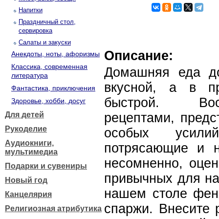
Напитки
Праздничный стол,
сервировка
Салаты и закуски
Описание:
Анекдоты, ноты, афоризмы
Классика, современная
Домашняя еда до
литература
вкусной, а в п
Фантастика, приключения
быстрой. Вос
Здоровье, хобби, досуг
Для детей
рецептами, предс
Рукоделие
особых усили
Аудиокниги,
потрясающие и н
мультимедиа
несомненно, оцен
Подарки и сувениры
привычных для на
Новый год
нашем столе фенх
Канцелярия
спаржи. Внесите 
Религиозная атрибутика