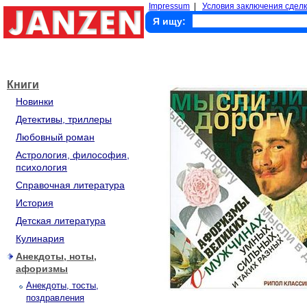
Impressum
|
Условия заключения сделк
Я ищу:
Книги
Новинки
Детективы, триллеры
Любовный роман
Астрология, философия,
психология
Справочная литература
История
Детская литература
Кулинария
Анекдоты, ноты,
афоризмы
Анекдоты, тосты,
поздравления