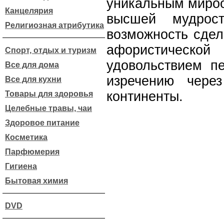
уникальным миро
Канцелярия
высшей мудрост
Религиозная атрибутика
возможность сдел
афористическо
Спорт, отдых и туризм
удовольствием п
Все для дома
изречению чере
Все для кухни
континенты.
Товары для здоровья
Целебные травы, чаи
Здоровое питание
Косметика
Парфюмерия
Гигиена
Бытовая химия
DVD