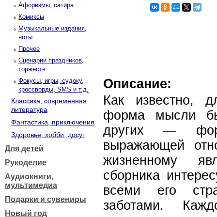
Афоризмы, сатира
Комиксы
Музыкальные издания,
ноты
Прочее
Сценарии праздников,
торжеств
Описание:
Фокусы, игры, судоку,
кроссворды, SMS и т.д.
Как известно, д
Классика, современная
литература
форма мысли бы
Фантастика, приключения
других — фор
Здоровье, хобби, досуг
выражающей отн
Для детей
жизненному яв
Рукоделие
сборника интерес
Аудиокниги,
мультимедиа
всеми его стр
Подарки и сувениры
заботами. Кажд
Новый год