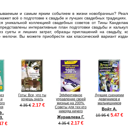
бываемым и самым ярким событием в жизни новобрачных? Реали
скажет всё о подготовке к свадьбе и лучших свадебных традициях
тся уникальной коллекцией свадебных советов от Тины Канделаки
представлены интерактивные план подготовки свадьбы и калькул
ез суеты и лишних затрат, образцы приглашений на свадьбу, к
 мелочи. Вы можете приобрести как классический вариант издан
без
Готы: Все, что ты
Эффективное
Лучшие сценарии
 и
хочешь знать
управление своей
девичников и
ого
жизнью на 200%.
мальчишников
2.17 €
4.35 €
ия
Советы для тех кто
Войт А.
никогда ничего
.,
5.47 €
10.95 €
Журавлева Г.
В.
2.17 €
4.35 €
47 €