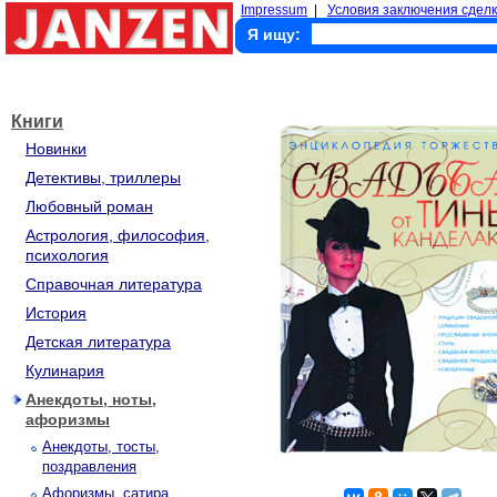
Impressum
|
Условия заключения сделк
Я ищу:
Книги
Новинки
Детективы, триллеры
Любовный роман
Астрология, философия,
психология
Справочная литература
История
Детская литература
Кулинария
Анекдоты, ноты,
афоризмы
Анекдоты, тосты,
поздравления
Афоризмы, сатира