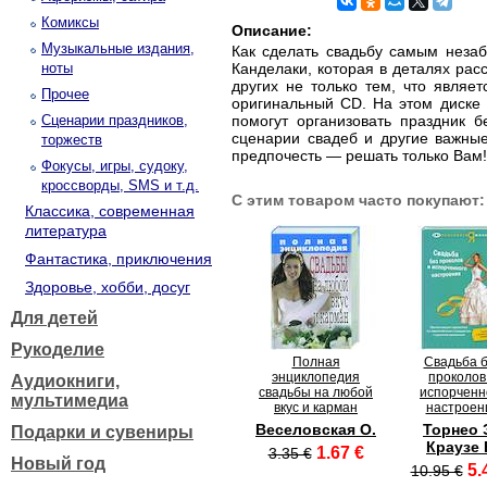
Комиксы
Описание:
Музыкальные издания,
Как сделать свадьбу самым неза
ноты
Канделаки, которая в деталях рас
других не только тем, что являе
Прочее
оригинальный CD. На этом диске 
Сценарии праздников,
помогут организовать праздник б
сценарии свадеб и другие важные
торжеств
предпочесть — решать только Вам!
Фокусы, игры, судоку,
кроссворды, SMS и т.д.
С этим товаром часто покупают:
Классика, современная
литература
Фантастика, приключения
Здоровье, хобби, досуг
Для детей
Рукоделие
Полная
Свадьба 
энциклопедия
проколов
Аудиокниги,
свадьбы на любой
испорченн
мультимедиа
вкус и карман
настроен
Веселовская О.
Торнео Э
Подарки и сувениры
Краузе 
1.67 €
3.35 €
Новый год
5.
10.95 €