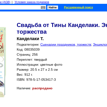
и (AGB)
|
Условия заказа подарков
Расширенный поиск
Свадьба от Тины Канделаки. 
торжества
Канделаки Т.
Подкатегории:
Сценарии праздников, торжеств
;
Энцикло
Код: 08035039
Страниц:
256
Переплет: твердый
Иллюстрации: цветные фото
Размер: 20.5 x 27 x 2.5 см
Вес: 912 г.
ISBN:
978-5-17-053417-3
Наличие:
распродано