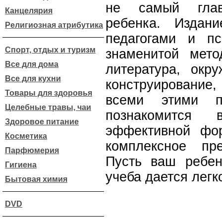
не самый гла
Канцелярия
ребенка. Издан
Религиозная атрибутика
педагогами и п
Спорт, отдых и туризм
знаменитой мето
Все для дома
литература, окр
Все для кухни
конструирование,
Товары для здоровья
всеми этими п
Целебные травы, чаи
познакомится
Здоровое питание
эффективной фо
Косметика
комплексное пр
Парфюмерия
Пусть ваш ребе
Гигиена
учеба дается легк
Бытовая химия
DVD