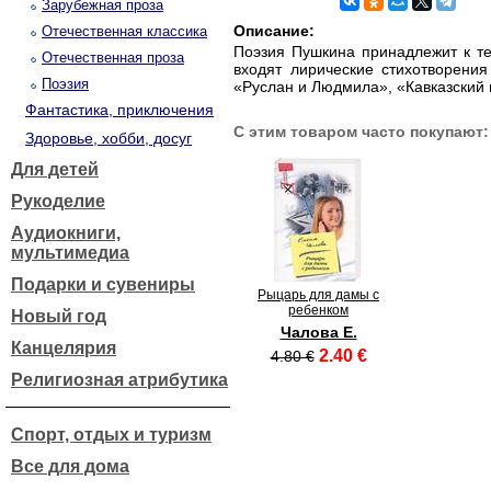
Зарубежная проза
Описание:
Отечественная классика
Поэзия Пушкина принадлежит к те
Отечественная проза
входят лирические стихотворени
Поэзия
«Руслан и Людмила», «Кавказский 
Фантастика, приключения
С этим товаром часто покупают:
Здоровье, хобби, досуг
Для детей
Рукоделие
Аудиокниги,
мультимедиа
Подарки и сувениры
Рыцарь для дамы с
ребенком
Новый год
Чалова Е.
Канцелярия
2.40 €
4.80 €
Религиозная атрибутика
Спорт, отдых и туризм
Все для дома