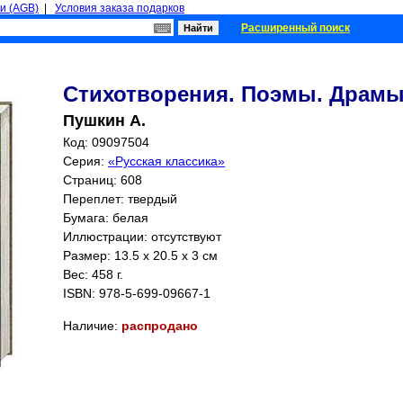
и (AGB)
|
Условия заказа подарков
Расширенный поиск
Стихотворения. Поэмы. Драмы
Пушкин А.
Код: 09097504
Серия:
«Русская классика»
Страниц:
608
Переплет: твердый
Бумага: белая
Иллюстрации: отсутствуют
Размер: 13.5 x 20.5 x 3 см
Вес: 458 г.
ISBN:
978-5-699-09667-1
Наличие:
распродано