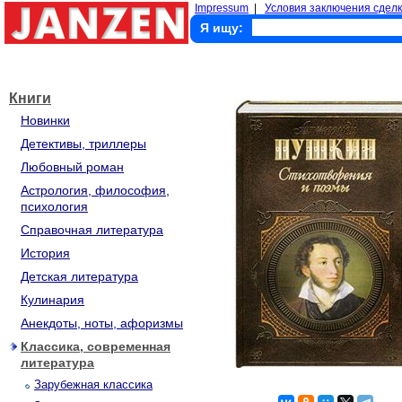
Impressum
|
Условия заключения сделк
Я ищу:
Книги
Новинки
Детективы, триллеры
Любовный роман
Астрология, философия,
психология
Справочная литература
История
Детская литература
Кулинария
Анекдоты, ноты, афоризмы
Классика, современная
литература
Зарубежная классика