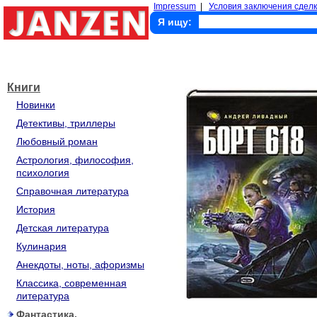
Impressum
|
Условия заключения сделк
Я ищу:
Книги
Новинки
Детективы, триллеры
Любовный роман
Астрология, философия,
психология
Справочная литература
История
Детская литература
Кулинария
Анекдоты, ноты, афоризмы
Классика, современная
литература
Фантастика,