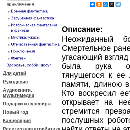
приключения
Военная фантастика
Зарубежная фантастика
Историческая фантастика
Описание:
и фэнтези
Неожиданный б
Мистика, ужасы
Отечественная фантастика
Смертельное ране
Приключения
угасающий взгляд
Фэнтези
была рука оме
Здоровье, хобби, досуг
Для детей
тянущегося к ее 
Рукоделие
памяти, длиною в
Аудиокниги,
Кто воскресил ее
мультимедиа
открывает на не
Подарки и сувениры
стремится превра
Новый год
послушных робот
Канцелярия
найти ответы на 
Религиозная атрибутика