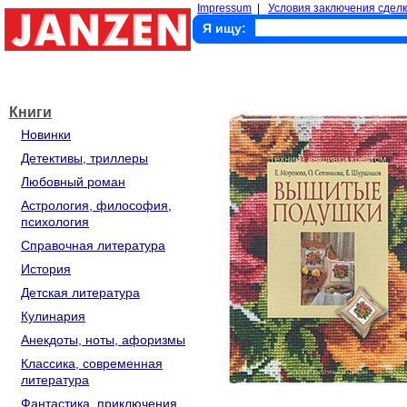
Impressum
|
Условия заключения сделк
Я ищу:
Книги
Новинки
Детективы, триллеры
Любовный роман
Астрология, философия,
психология
Справочная литература
История
Детская литература
Кулинария
Анекдоты, ноты, афоризмы
Классика, современная
литература
Фантастика, приключения