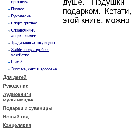
душе. Подушки 
организма
Прочее
подарком. Кстати
Рукоделие
этой книге, можно
Спорт, фитнес
Справочники,
энциклопедии
Традиционная медицина
Хобби, приусадебное
хозяйство
Шитьё
Эротика, секс и здоровье
Для детей
Рукоделие
Аудиокниги,
мультимедиа
Подарки и сувениры
Новый год
Канцелярия