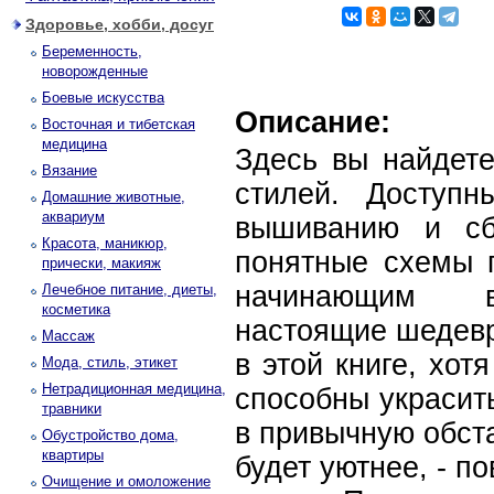
Здоровье, хобби, досуг
Беременность,
новорожденные
Боевые искусства
Описание:
Восточная и тибетская
медицина
Здесь вы найдет
Вязание
стилей. Доступн
Домашние животные,
аквариум
вышиванию и сб
Красота, маникюр,
понятные схемы п
прически, макияж
начинающим в
Лечебное питание, диеты,
косметика
настоящие шедевр
Массаж
в этой книге, хот
Мода, стиль, этикет
Нетрадиционная медицина,
способны украсит
травники
в привычную обст
Обустройство дома,
квартиры
будет уютнее, - по
Очищение и омоложение