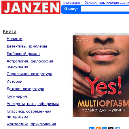
Impressum
|
Условия заключения сделк
Я ищу:
Книги
Новинки
Детективы, триллеры
Любовный роман
Астрология, философия,
психология
Справочная литература
История
Детская литература
Кулинария
Анекдоты, ноты, афоризмы
Классика, современная
литература
Фантастика, приключения