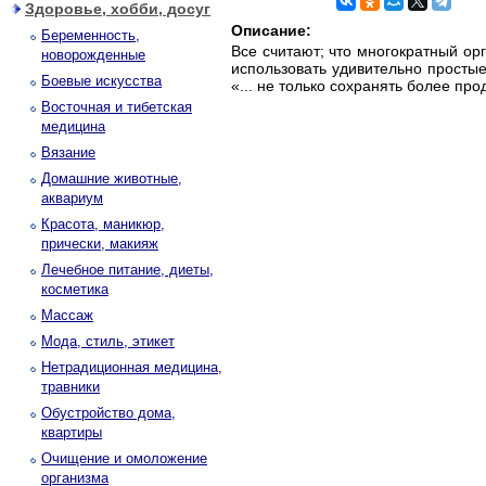
Здоровье, хобби, досуг
Описание:
Беременность,
Все считают; что многократный ор
новорожденные
использовать удивительно простые
Боевые искусства
«... не только сохранять более пр
Восточная и тибетская
медицина
Вязание
Домашние животные,
аквариум
Красота, маникюр,
прически, макияж
Лечебное питание, диеты,
косметика
Массаж
Мода, стиль, этикет
Нетрадиционная медицина,
травники
Обустройство дома,
квартиры
Очищение и омоложение
организма