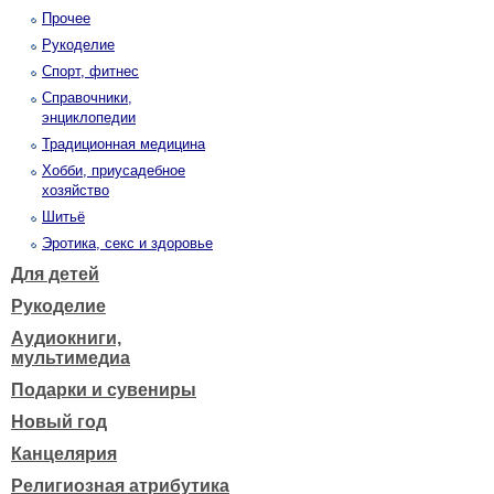
Прочее
Рукоделие
Спорт, фитнес
Справочники,
энциклопедии
Традиционная медицина
Хобби, приусадебное
хозяйство
Шитьё
Эротика, секс и здоровье
Для детей
Рукоделие
Аудиокниги,
мультимедиа
Подарки и сувениры
Новый год
Канцелярия
Религиозная атрибутика