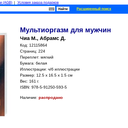
и (AGB)
|
Условия заказа подарков
Расширенный поиск
Мультиоргазм для мужчин
Чиа М., Абрамс Д.
Код: 12115864
Страниц:
224
Переплет: мягкий
Бумага: белая
Иллюстрации: ч/б иллюстрации
Размер: 12.5 x 16.5 x 1.5 см
Вес: 161 г.
ISBN:
978-5-91250-593-5
Наличие:
распродано