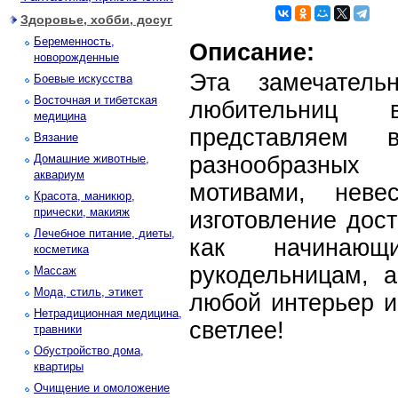
Здоровье, хобби, досуг
Беременность,
Описание:
новорожденные
Эта замечатель
Боевые искусства
Восточная и тибетская
любительниц 
медицина
представляем 
Вязание
Домашние животные,
разнообразны
аквариум
мотивами, нев
Красота, маникюр,
прически, макияж
изготовление дос
Лечебное питание, диеты,
как начинаю
косметика
рукодельницам, а
Массаж
Мода, стиль, этикет
любой интерьер и
Нетрадиционная медицина,
светлее!
травники
Обустройство дома,
квартиры
Очищение и омоложение