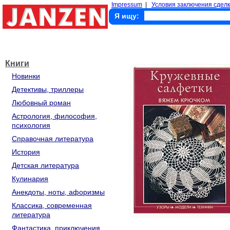
Impressum
|
Условия заключения сделк
Я ищу:
Книги
Новинки
Детективы, триллеры
Любовный роман
Астрология, философия,
психология
Справочная литература
История
Детская литература
Кулинария
Анекдоты, ноты, афоризмы
Классика, современная
литература
Фантастика, приключения