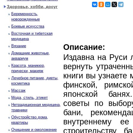
Здоровье, хобби, досуг
Беременность,
новорожденные
Боевые искусства
Восточная и тибетская
медицина
Описание:
Вязание
Домашние животные,
Издавна на Руси 
аквариум
вернуть утраченн
Красота, маникюр,
прически, макияж
книги вы узнаете 
Лечебное питание, диеты,
финской, римско
косметика
Массаж
японской банях
Мода, стиль, этикет
советы по выбор
Нетрадиционная медицина,
травники
бани, рекоменд
Обустройство дома,
внутреннему ее 
квартиры
строительству 
Очищение и омоложение