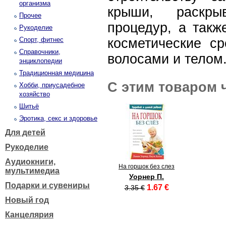
организма
крыши, раскры
Прочее
процедур, а такж
Рукоделие
Спорт, фитнес
косметические ср
Справочники,
волосами и телом
энциклопедии
Традиционная медицина
С этим товаром 
Хобби, приусадебное
хозяйство
Шитьё
Эротика, секс и здоровье
Для детей
Рукоделие
Аудиокниги,
На горшок без слез
мультимедиа
Уорнер П.
Подарки и сувениры
1.67 €
3.35 €
Новый год
Канцелярия