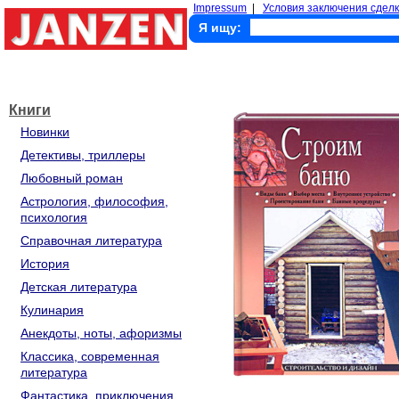
Impressum
|
Условия заключения сделк
Я ищу:
Книги
Новинки
Детективы, триллеры
Любовный роман
Астрология, философия,
психология
Справочная литература
История
Детская литература
Кулинария
Анекдоты, ноты, афоризмы
Классика, современная
литература
Фантастика, приключения