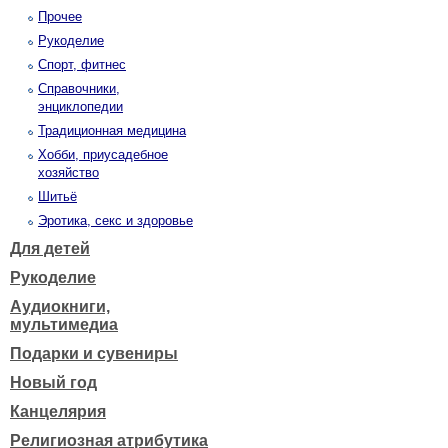
Прочее
Рукоделие
Спорт, фитнес
Справочники,
энциклопедии
Традиционная медицина
Хобби, приусадебное
хозяйство
Шитьё
Эротика, секс и здоровье
Для детей
Рукоделие
Аудиокниги,
мультимедиа
Подарки и сувениры
Новый год
Канцелярия
Религиозная атрибутика