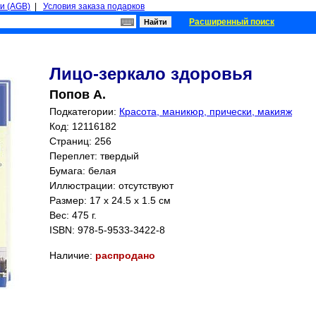
и (AGB)
|
Условия заказа подарков
Расширенный поиск
Лицо-зеркало здоровья
Попов А.
Подкатегории:
Красота, маникюр, прически, макияж
Код: 12116182
Страниц:
256
Переплет: твердый
Бумага: белая
Иллюстрации: отсутствуют
Размер: 17 x 24.5 x 1.5 см
Вес: 475 г.
ISBN:
978-5-9533-3422-8
Наличие:
распродано