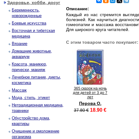
Здоровье, хобби, досуг
Описание:
Беременность,
Каждый из нас стремится выгляде
новорожденные
болезней. Как научиться диагност
Боевые искусства
гомеопатии и массажа восстановит
Для широкого круга читателей.
Восточная и тибетская
медицина
С этим товаром часто покупают:
Вязание
Домашние животные,
аквариум
Красота, маникюр,
прически, макияж
Лечебное питание, диеты,
косметика
365 сказок на ночь
Массаж
для детей от 3 до 7
лет
Мода, стиль, этикет
Перова О.
Нетрадиционная медицина,
18.90 €
37.80 €
травники
Обустройство дома,
квартиры
Очищение и омоложение
организма