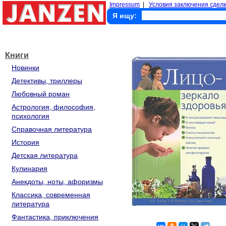
Impressum
|
Условия заключения сделк
Я ищу:
Книги
Новинки
Детективы, триллеры
Любовный роман
Астрология, философия,
психология
Справочная литература
История
Детская литература
Кулинария
Анекдоты, ноты, афоризмы
Классика, современная
литература
Фантастика, приключения