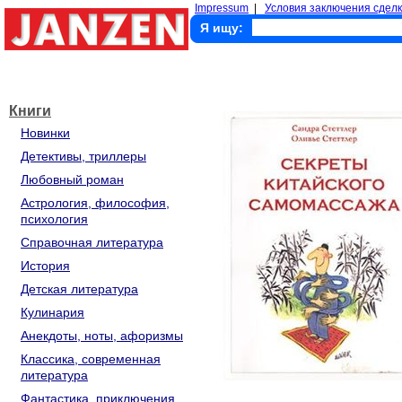
Impressum
|
Условия заключения сделк
Я ищу:
Книги
Новинки
Детективы, триллеры
Любовный роман
Астрология, философия,
психология
Справочная литература
История
Детская литература
Кулинария
Анекдоты, ноты, афоризмы
Классика, современная
литература
Фантастика, приключения