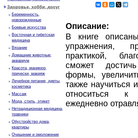
Здоровье, хобби, досуг
Беременность,
новорожденные
Описание:
Боевые искусства
В книге описан
Восточная и тибетская
медицина
упражнения, пр
Вязание
практикой, бла
Домашние животные,
аквариум
сможет достичь
Красота, маникюр,
формы, увеличит
прически, макияж
Лечебное питание, диеты,
также научиться и
косметика
относиться к 
Массаж
Мода, стиль, этикет
ежедневно отравл
Нетрадиционная медицина,
травники
Обустройство дома,
квартиры
Очищение и омоложение