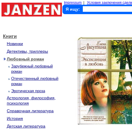
Impressum
|
Условия заключения сделк
Я ищу:
Книги
Новинки
Детективы, триллеры
Любовный роман
Зарубежный любовный
роман
Отечественный любовный
роман
Эротическая проза
Астрология, философия,
психология
Справочная литература
История
Детская литература