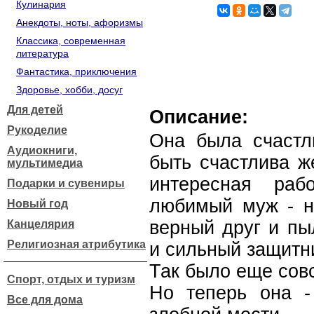
Кулинария
Анекдоты, ноты, афоризмы
Классика, современная
литература
Фантастика, приключения
Здоровье, хобби, досуг
Для детей
Описание:
Рукоделие
Она была счастли
Аудиокниги,
быть счастлива ж
мультимедиа
интересная раб
Подарки и сувениры
любимый муж - не
Новый год
верный друг и пы
Канцелярия
Религиозная атрибутика
и сильный защитн
Так было еще сов
Спорт, отдых и туризм
Но теперь она -
Все для дома