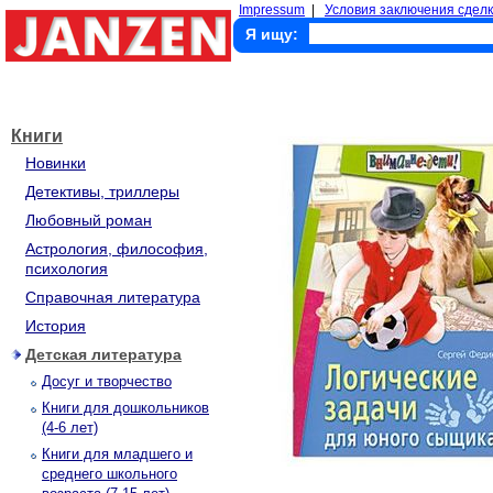
Impressum
|
Условия заключения сделк
Я ищу:
Книги
Новинки
Детективы, триллеры
Любовный роман
Астрология, философия,
психология
Справочная литература
История
Детская литература
Досуг и творчество
Книги для дошкольников
(4-6 лет)
Книги для младшего и
среднего школьного