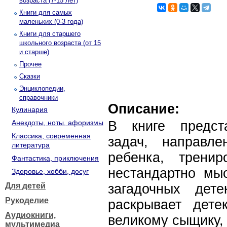
возраста (7-15 лет)
Книги для самых
маленьких (0-3 года)
Книги для старшего
школьного возраста (от 15
и старше)
Прочее
Сказки
Энциклопедии,
справочники
Описание:
Кулинария
Анекдоты, ноты, афоризмы
В книге предст
Классика, современная
задач, направл
литература
ребенка, трени
Фантастика, приключения
нестандартно мы
Здоровье, хобби, досуг
Для детей
загадочных дете
Рукоделие
раскрывает дете
Аудиокниги,
великому сыщику,
мультимедиа