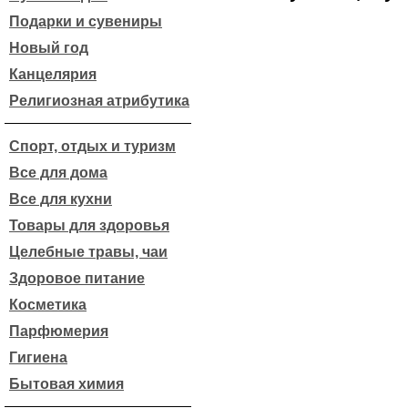
Подарки и сувениры
Новый год
Канцелярия
Религиозная атрибутика
Спорт, отдых и туризм
Все для дома
Все для кухни
Товары для здоровья
Целебные травы, чаи
Здоровое питание
Косметика
Парфюмерия
Гигиена
Бытовая химия