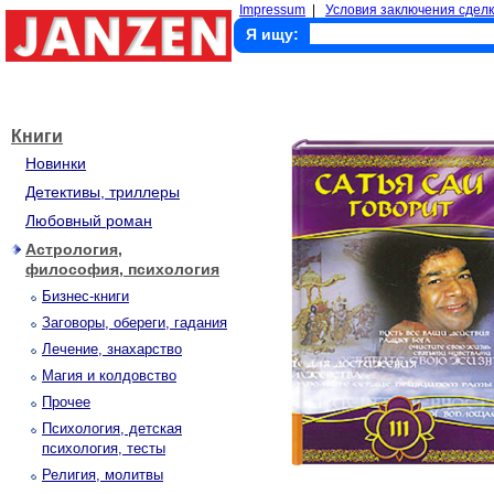
Impressum
|
Условия заключения сделк
Я ищу:
Книги
Новинки
Детективы, триллеры
Любовный роман
Астрология,
философия, психология
Бизнес-книги
Заговоры, обереги, гадания
Лечение, знахарство
Магия и колдовство
Прочее
Психология, детская
психология, тесты
Религия, молитвы