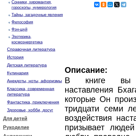
Сонники, хиромантия,
гороскопы, нумерология
Тайны, загадочные явления
Философия
Фэн-шуй
Эзотерика,
космоэнергетика
Справочная литература
История
Детская литература
Описание:
Кулинария
В книге вы н
Анекдоты, ноты, афоризмы
наставления Бха
Классика, современная
литература
которые Он произ
Фантастика, приключения
тридцати семи ле
Здоровье, хобби, досуг
воздействия наст
Для детей
призывает людей
Рукоделие