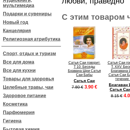
любви, праведно
Аудиокниги,
мультимедиа
Подарки и сувениры
С этим товаром 
Новый год
Канцелярия
Религиозная атрибутика
Спорт, отдых и туризм
Все для дома
Сатья Саи говорит.
Сатья Саи го
Т 10. Беседы
Т. XXV. Бе
Все для кухни
Бхавана Шри Сатья
Бхагавана
Саи Бабы
Сатья Саи Б
Товары для здоровья
течение 
Сатья Саи
Бхагаван
3.90 €
Целебные травы, чаи
7.80 €
Сатья Са
Здоровое питание
4.0
8.15 €
Косметика
Парфюмерия
Гигиена
Бытовая химия