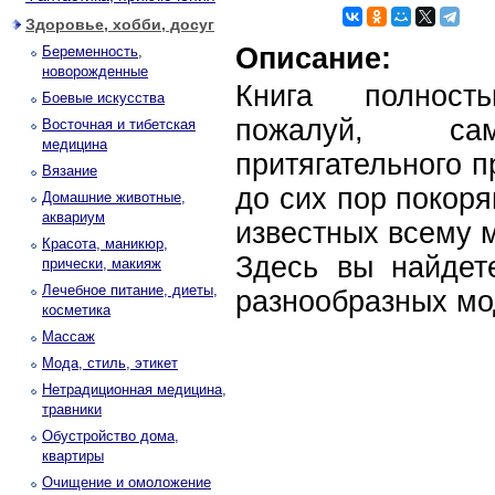
Здоровье, хобби, досуг
Описание:
Беременность,
новорожденные
Книга полност
Боевые искусства
пожалуй, са
Восточная и тибетская
медицина
притягательного п
Вязание
до сих пор покор
Домашние животные,
аквариум
известных всему 
Красота, маникюр,
Здесь вы найдет
прически, макияж
Лечебное питание, диеты,
разнообразных м
косметика
Массаж
Мода, стиль, этикет
Нетрадиционная медицина,
травники
Обустройство дома,
квартиры
Очищение и омоложение