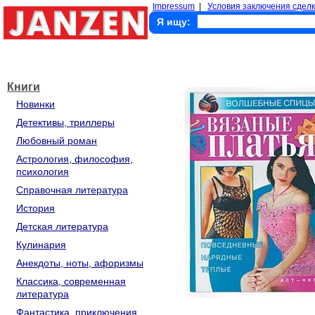
Impressum
|
Условия заключения сделк
Я ищу:
Книги
Новинки
Детективы, триллеры
Любовный роман
Астрология, философия,
психология
Справочная литература
История
Детская литература
Кулинария
Анекдоты, ноты, афоризмы
Классика, современная
литература
Фантастика, приключения