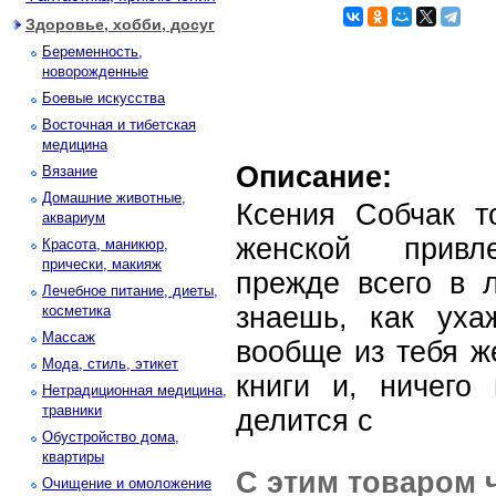
Здоровье, хобби, досуг
Беременность,
новорожденные
Боевые искусства
Восточная и тибетская
медицина
Описание:
Вязание
Домашние животные,
Ксения Собчак то
аквариум
женской привле
Красота, маникюр,
прически, макияж
прежде всего в 
Лечебное питание, диеты,
знаешь, как уха
косметика
Массаж
вообще из тебя ж
Мода, стиль, этикет
книги и, ничего
Нетрадиционная медицина,
травники
делится с
Обустройство дома,
квартиры
С этим товаром 
Очищение и омоложение