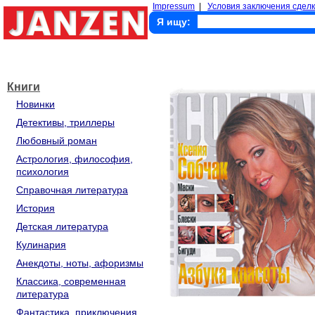
Impressum
|
Условия заключения сделк
Я ищу:
Книги
Новинки
Детективы, триллеры
Любовный роман
Астрология, философия,
психология
Справочная литература
История
Детская литература
Кулинария
Анекдоты, ноты, афоризмы
Классика, современная
литература
Фантастика, приключения