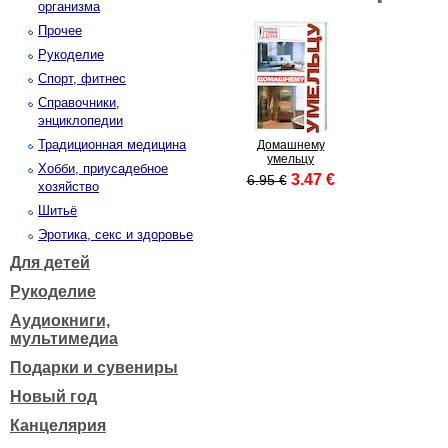
организма
Прочее
Рукоделие
Спорт, фитнес
Справочники,
энциклопедии
Традиционная медицина
Домашнему
умельцу
Хобби, приусадебное
3.47 €
6.95 €
хозяйство
Шитьё
Эротика, секс и здоровье
Для детей
Рукоделие
Аудиокниги,
мультимедиа
Подарки и сувениры
Новый год
Канцелярия