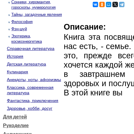
Сонники, хиромантия,
гороскопы, нумерология
Тайны, загадочные явления
Философия
Описание:
Фэн-шуй
Книга эта посвящ
Эзотерика,
космоэнергетика
нас есть, - семье.
Справочная литература
это, прежде всег
История
хочется каждой ж
Детская литература
Кулинария
в завтрашнем 
Анекдоты, ноты, афоризмы
здоровых и послу
Классика, современная
В этой книге вы
литература
Фантастика, приключения
Здоровье, хобби, досуг
Для детей
Рукоделие