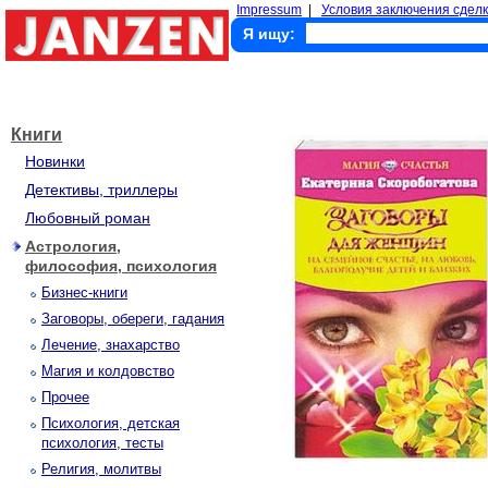
Impressum
|
Условия заключения сделк
Я ищу:
Книги
Новинки
Детективы, триллеры
Любовный роман
Астрология,
философия, психология
Бизнес-книги
Заговоры, обереги, гадания
Лечение, знахарство
Магия и колдовство
Прочее
Психология, детская
психология, тесты
Религия, молитвы